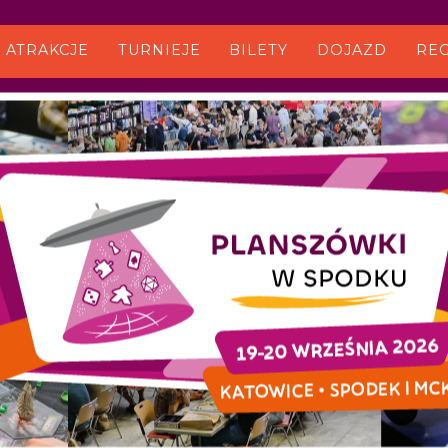
ATRAKCJE
TURNIEJE
BILETY
DOJAZD
RE